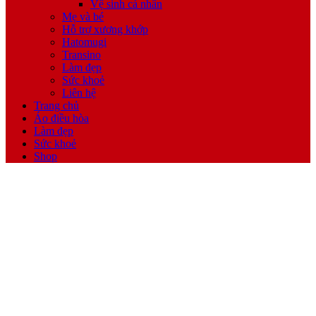
Vệ sinh cá nhân
Mẹ và bé
Hỗ trợ xương khớp
Hatomugi
Transino
Làm đẹp
Sức khoẻ
Liên hệ
Trang chủ
Áo điều hòa
Làm đẹp
Sức khoẻ
Shop