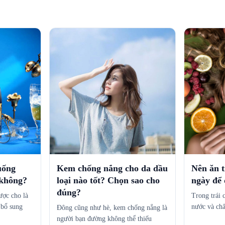
uống
Kem chống nắng cho da dầu
Nên ăn t
 không?
loại nào tốt? Chọn sao cho
ngày để
đúng?
ợc cho là
Trong trái 
 bổ sung
nước và ch
Đông cũng như hè, kem chống nắng là
người bạn đường không thể thiếu