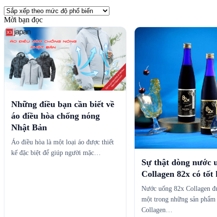
sắp
xếp
Mời bạn đọc
theo
mức
độ
phổ
biến
Những điều bạn cần biết về
áo điều hòa chống nóng
Nhật Bản
Áo điều hòa là một loại áo được thiết
kế đặc biệt để giúp người mặc…
Sự thật dòng nước 
Collagen 82x có tốt
Nước uống 82x Collagen đư
một trong những sản phẩm
Collagen…