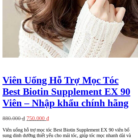
Viên Uống Hỗ Trợ Mọc Tóc
Best Biotin Supplement EX 90
Viên – Nhập khẩu chính hãng
Giá
Giá
880.000
₫
750.000
₫
gốc
hiện
Viên uống hỗ trợ mọc tóc Best Biotin Supplement EX 90 viên bổ
là:
tại
sung dinh dưỡng thiết yếu cho mái tóc, giúp tóc mọc nhanh dài và
880.000 ₫.
là: