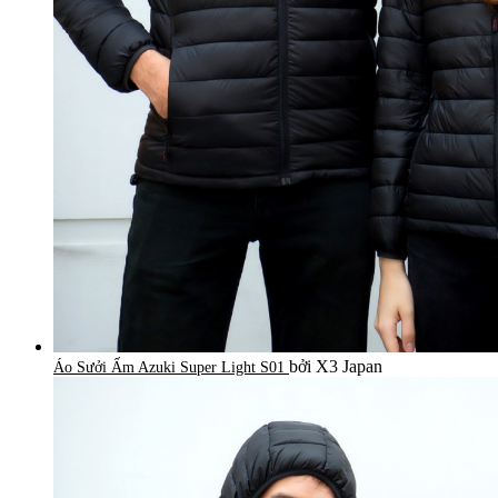
bởi X3 Japan
Áo Sưởi Ấm Azuki Super Light S01