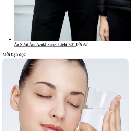
bởi An
Áo Sưởi Ấm Azuki Super Light S01
Mời bạn đọc