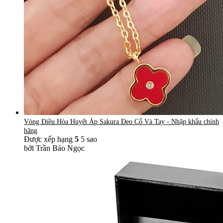
Vòng Điều Hòa Huyết Áp Sakura Đeo Cổ Và Tay - Nhập khẩu chính
hãng
Được xếp hạng
5
5 sao
bởi Trần Bảo Ngọc