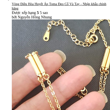
Vòng Điều Hòa Huyết Áp Toma Đeo Cổ Và Tay - Nhập khẩu chính
hãng
Được xếp hạng
5
5 sao
bởi Nguyễn Hồng Nhung