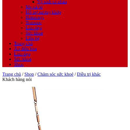
Vệ sinh cá nhân
Mẹ và bé
Hỗ trợ xương khớp
Hatomugi
Transino
Làm đẹp
Sức khoẻ
Liên hệ
Trang chủ
Áo điều hòa
Làm đẹp
Sức khoẻ
Shop
Trang chủ
/
Shop
/
Chăm sóc sức khoẻ
/
Điều trị khác
Khách hàng nói