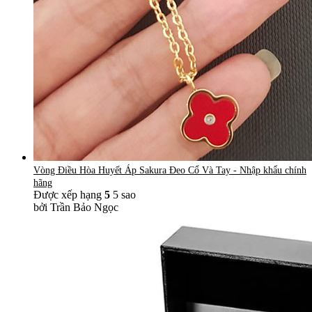
Vòng Điều Hòa Huyết Áp Sakura Đeo Cổ Và Tay - Nhập khẩu chính
hãng
Được xếp hạng
5
5 sao
bởi Trần Bảo Ngọc