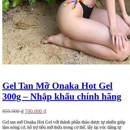
Gel Tan Mỡ Onaka Hot Gel
300g – Nhập khẩu chính hãng
Giá
Giá
850.000
₫
700.000
₫
gốc
hiện
Gel tan mỡ Onaka Hot Gel với thành phần thảo dược tự nhiên giúp
là:
tại
làm nóng cơ, hỗ trợ tiêu mỡ thừa trong cơ thể, lấy lại vóc dáng tự
850.000 ₫.
là: