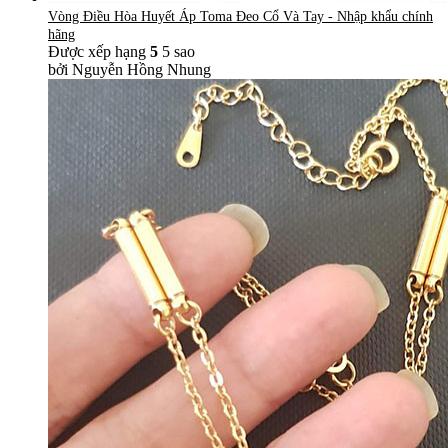
Vòng Điều Hòa Huyết Áp Toma Đeo Cổ Và Tay - Nhập khẩu chính
hãng
Được xếp hạng
5
5 sao
bởi Nguyễn Hồng Nhung