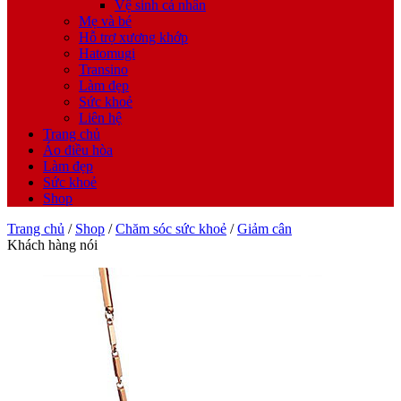
Vệ sinh cá nhân
Mẹ và bé
Hỗ trợ xương khớp
Hatomugi
Transino
Làm đẹp
Sức khoẻ
Liên hệ
Trang chủ
Áo điều hòa
Làm đẹp
Sức khoẻ
Shop
Trang chủ
/
Shop
/
Chăm sóc sức khoẻ
/
Giảm cân
Khách hàng nói