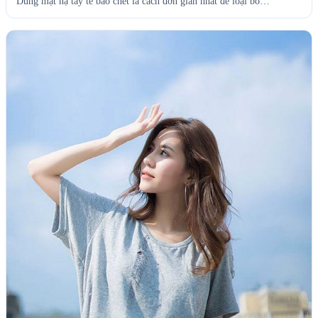
Dùng mặt nạ tẩy tế bào chết là cách đơn giản nhất để loại bỏ…