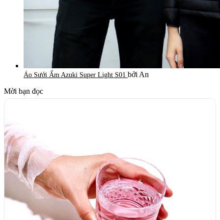
bởi An
Áo Sưởi Ấm Azuki Super Light S01
Mời bạn đọc