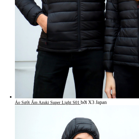
bởi X3 Japan
Áo Sưởi Ấm Azuki Super Light S01