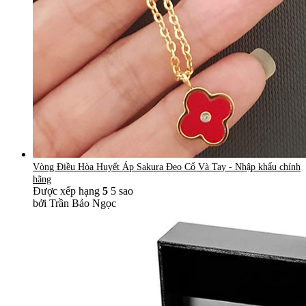
Vòng Điều Hòa Huyết Áp Sakura Đeo Cổ Và Tay - Nhập khẩu chính
hãng
Được xếp hạng
5
5 sao
bởi Trần Bảo Ngọc