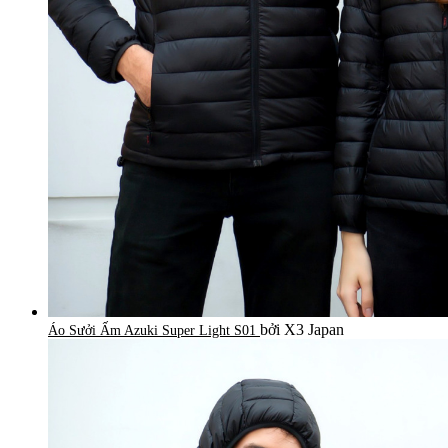
bởi X3 Japan
Áo Sưởi Ấm Azuki Super Light S01