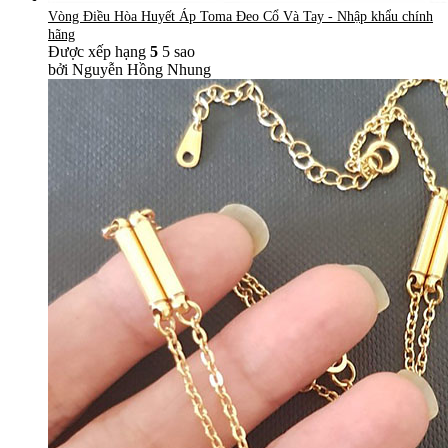
Vòng Điều Hòa Huyết Áp Toma Đeo Cổ Và Tay - Nhập khẩu chính
hãng
Được xếp hạng
5
5 sao
bởi Nguyễn Hồng Nhung