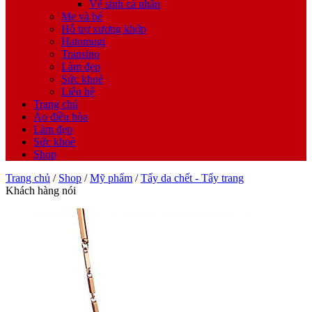
Vệ sinh cá nhân
Mẹ và bé
Hỗ trợ xương khớp
Hatomugi
Transino
Làm đẹp
Sức khoẻ
Liên hệ
Trang chủ
Áo điều hòa
Làm đẹp
Sức khoẻ
Shop
Trang chủ
/
Shop
/
Mỹ phẩm
/
Tẩy da chết - Tẩy trang
Khách hàng nói