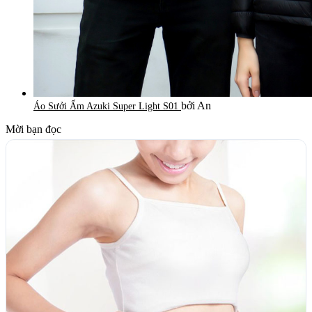
bởi An
Áo Sưởi Ấm Azuki Super Light S01
Mời bạn đọc